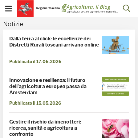
Salta
Salta
Skip to Main Content
Ap
al
al
Visualizza/chiudi
menu
Footer
menu
la
Notizie - Blog Agricoltu
Notizie
mobile
ri
Dalla terra al click: le eccellenze dei
Distretti Rurali toscani arrivano online
Pubblicato il 17.06.2026
Innovazione e resilienza: il futuro
dell’agricoltura europea passa da
Amsterdam
Pubblicato il 15.05.2026
Gestire il rischio da imenotteri:
ricerca, sanità e agricoltura a
confronto