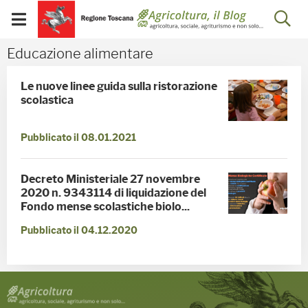
Salta
Salta
Skip to Main Content
Ap
al
al
Visualizza/chiudi
menu
Footer
menu
la
Educazione alimentare -
Educazione alimentare
mobile
ri
Le nuove linee guida sulla ristorazione
scolastica
Pubblicato il 08.01.2021
Decreto Ministeriale 27 novembre
2020 n. 9343114 di liquidazione del
Fondo mense scolastiche biolo...
Pubblicato il 04.12.2020