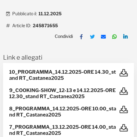
Pubblicato il:
11.12.2025
Article ID:
245871655
F
T
E
W
L
a
w
m
h
i
c
i
a
a
n
e
t
i
t
k
b
t
l
s
e
Link e allegati
o
e
A
d
o
r
p
I
k
p
n
10_PROGRAMMA_14.12.2025-ORE 14.30_st
and RT_Castanea2025
9_COOKING-SHOW_12-13 e 14.12.2025-ORE
12.30_stand RT_Castanea2025
8_PROGRAMMA_14.12.2025-ORE 10.00_sta
nd RT_Castanea2025
7_PROGRAMMA_13.12.2025-ORE 14.00_sta
nd RT_Castanea2025