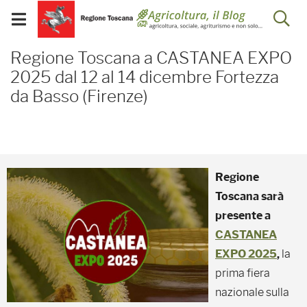
Salta
Salta
Skip to Main Content
Ap
al
al
Visualizza/chiudi
menu
Footer
menu
la
Regione Toscana a CAST
mobile
Regione Toscana a CASTANEA EXPO
ri
2025 dal 12 al 14 dicembre Fortezza
da Basso (Firenze)
Regione
Toscana sarà
presente a
CASTANEA
EXPO 2025
,
la
prima fiera
nazionale sulla