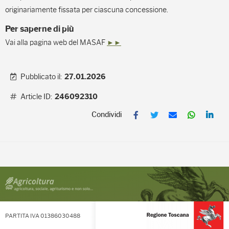
originariamente fissata per ciascuna concessione.
Per saperne di più
Vai alla pagina web del MASAF
►►
Pubblicato il:
27.01.2026
Article ID:
246092310
F
T
E
W
L
a
w
m
h
i
c
i
a
a
n
e
t
i
t
k
b
t
l
s
e
o
e
A
d
o
r
p
I
k
p
n
PARTITA IVA 01386030488