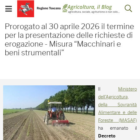
Salta
Salta
Skip to Main Content
Ap
al
al
Visualizza/chiudi
menu
Footer
menu
la
Prorogato al 30 aprile 2
mobile
Prorogato al 30 aprile 2026 il termine
ri
per la presentazione delle richieste di
erogazione - Misura “Macchinari e
beni strumentali”
Il
Ministero
dell’Agricoltura,
della Sovranità
Alimentare e delle
Foreste (MASAF)
ha emanato il
Decreto