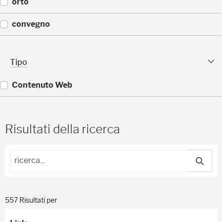
(
orto
)
1
1
(
convegno
)
1
1
(
)
9
Tipo sfaccettature
Tipo
)
Contenuto Web
(
5
5
Risultati della ricerca
7
)
557 Risultati per