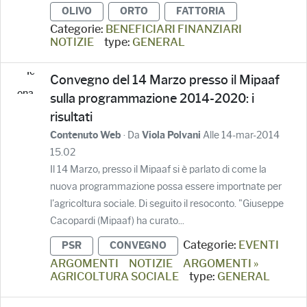
OLIVO
ORTO
FATTORIA
Categorie:
BENEFICIARI FINANZIARI
NOTIZIE
type:
GENERAL
Convegno del 14 Marzo presso il Mipaaf
sulla programmazione 2014-2020: i
risultati
· Da
Alle 14-mar-2014
Contenuto Web
Viola Polvani
15.02
Il 14 Marzo, presso il Mipaaf si è parlato di come la
nuova programmazione possa essere importnate per
l'agricoltura sociale. Di seguito il resoconto. "Giuseppe
Cacopardi (Mipaaf) ha curato...
Categorie:
EVENTI
PSR
CONVEGNO
ARGOMENTI
NOTIZIE
ARGOMENTI »
AGRICOLTURA SOCIALE
type:
GENERAL