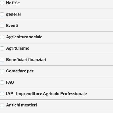
Notizie
(
general
5
2
(
Eventi
3
3
)
3
(
Agricoltura sociale
5
1
)
7
(
Agriturismo
1
1
)
7
(
Beneficiari finanziari
0
8
)
8
(
Come fare per
)
4
2
(
FAQ
)
3
6
(
IAP - Imprenditore Agricolo Professionale
)
3
5
(
Antichi mestieri
)
3
2