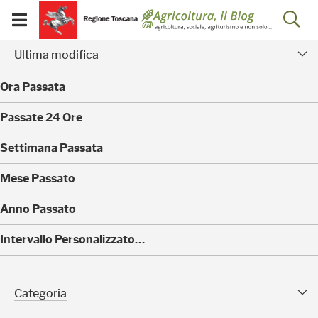
Salta
Salta
Skip to Main Content
Ap
al
al
Visualizza/chiudi
menu
Footer
menu
la
Risultati della ricerca - 
Facet modificati
mobile
Ultima modifica
ri
Ora Passata
(
Passate 24 Ore
0
)
(
Settimana Passata
0
)
(
Mese Passato
0
)
(
Anno Passato
0
)
(
Intervallo Personalizzato…
4
0
)
Categoria Sfaccettature
Categoria