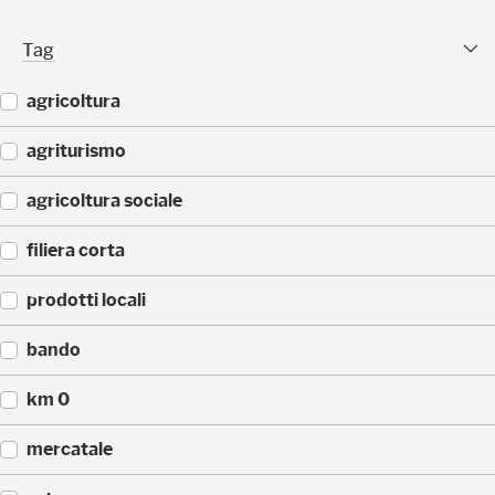
(
)
2
Tag Facet
Tag
5
)
agricoltura
(
agriturismo
4
4
(
agricoltura sociale
)
4
3
(
filiera corta
)
3
3
(
prodotti locali
)
3
0
(
bando
)
2
2
(
km 0
)
1
4
(
mercatale
)
1
4