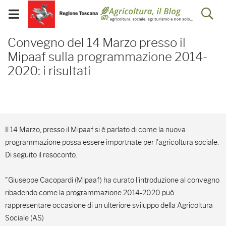
Salta
Salta
Skip to Main Content
Ap
al
al
Visualizza/chiudi
menu
Footer
menu
la
Convegno del 14 Marzo p
mobile
Convegno del 14 Marzo presso il
ri
Mipaaf sulla programmazione 2014-
2020: i risultati
Il 14 Marzo, presso il Mipaaf si è parlato di come la nuova
programmazione possa essere importnate per l'agricoltura sociale.
Di seguito il resoconto.
"Giuseppe Cacopardi (Mipaaf) ha curato l'introduzione al convegno
ribadendo come la programmazione 2014-2020 può
rappresentare occasione di un ulteriore sviluppo della Agricoltura
Sociale (AS)