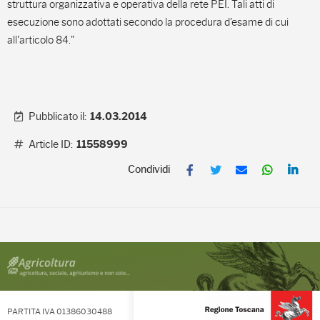
struttura organizzativa e operativa della rete PEI. Tali atti di
esecuzione sono adottati secondo la procedura d'esame di cui
all'articolo 84."
Pubblicato il:
14.03.2014
Article ID:
11558999
F
T
E
W
L
a
w
m
h
i
c
i
a
a
n
e
t
i
t
k
b
t
l
s
e
o
e
A
d
o
r
p
I
k
p
n
PARTITA IVA 01386030488