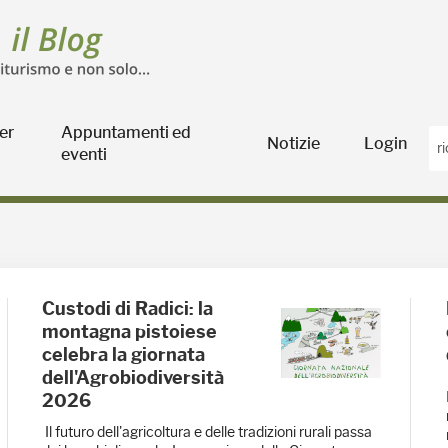
er
Appuntamenti ed
Notizie
Login
eventi
- Blog Agricoltura
Custodi di Radici: la
montagna pistoiese
celebra la giornata
dell'Agrobiodiversità
2026
Il futuro dell'agricoltura e delle tradizioni rurali passa