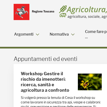
Salta
Salta
Skip to Main Content
al
al
menu
Footer
Come fare p
Argomenti
Normativa
...
Appuntamenti ed eventi 
Appuntamenti ed eventi
Workshop Gestire il
rischio da imenotteri:
ricerca, sanità e
agricoltura a confronto
Si volgerà presso la tenuta di Cesa il workshop su
come lavorare in sicurezza tra api, vespe e calabroni:
rischi, prevenzione e gestione delle emergenze. Si