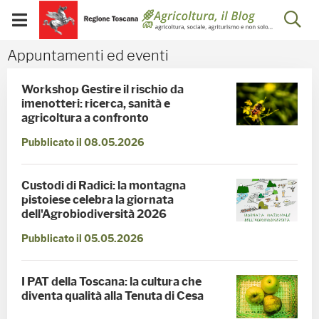
Salta
Salta
Skip to Main Content
Ap
al
al
Visualizza/chiudi
menu
Footer
menu
la
Appuntamenti ed eventi 
Appuntamenti ed eventi
mobile
ri
Workshop Gestire il rischio da
imenotteri: ricerca, sanità e
agricoltura a confronto
Pubblicato il 08.05.2026
Custodi di Radici: la montagna
pistoiese celebra la giornata
dell'Agrobiodiversità 2026
Pubblicato il 05.05.2026
I PAT della Toscana: la cultura che
diventa qualità alla Tenuta di Cesa