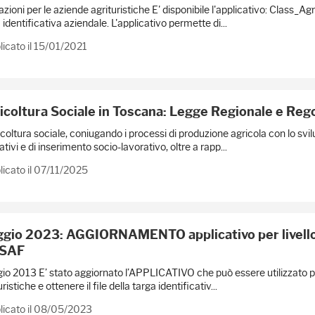
azioni per le aziende agrituristiche E' disponibile l'applicativo: Class_A
 identificativa aziendale. L'applicativo permette di...
icato il 15/01/2021
icoltura Sociale in Toscana: Legge Regionale e Reg
icoltura sociale, coniugando i processi di produzione agricola con lo svilup
tivi e di inserimento socio-lavorativo, oltre a rapp...
icato il 07/11/2025
gio 2023: AGGIORNAMENTO applicativo per livello di
SAF
o 2013 E’ stato aggiornato l’APPLICATIVO che può essere utilizzato per in
ristiche e ottenere il file della targa identificativ...
licato il 08/05/2023