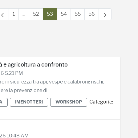
1
...
52
53
54
55
56
Page
Intermediate Pages Use TAB to navigate.
Page
Page
Page
Page
Page
tà e agricoltura a confronto
26 5:21 PM
in sicurezza tra api, vespe e calabroni: rischi,
re la prevenzione di...
Categorie:
A
IMENOTTERI
WORKSHOP
o
026 10:48 AM