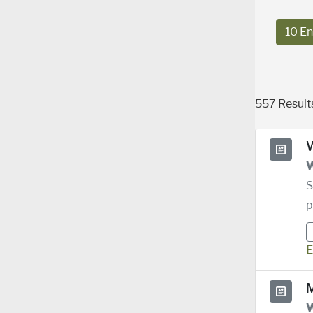
10 En
557 Results
W
W
S
p
E
M
W