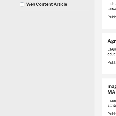
)
1
Indic
Web Content Article
1
targa
(
convegno
)
1
(
Pubbl
1
5
(
)
5
9
7
)
)
Agr
L’agr
educa
Pubbl
mag
MA
maggi
agritu
Pubb