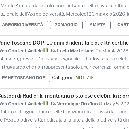
l Monte Amiata, da secoli cuore pulsante della castanicoltura 
azionale dell’Agrobiodiversità. Mercoledì 20 maggio 2026, la 
AGROBIODIVERSITÀ
20MAGGIO
AMIATA
CAST
ane Toscano DOP: 10 anni di identità e qualità certifi
eb Content Article
· By
Lucia Martellacci
On Mar 4, 2026
l 4 marzo, presso il Consiglio regionale della Toscana, si cele
n traguardo che non rappresenta solo una ricorrenza formale, m
Categorie:
NOTIZIE
PANE TOSCANO DOP
ustodi di Radici: la montagna pistoiese celebra la gio
eb Content Article
· By
Veronique Orofino
On May 5, 20
l futuro dell'agricoltura e delle tradizioni rurali passa dai ban
ell’Agrobiodiversità, dedicata alla tutela della biodiversità di i