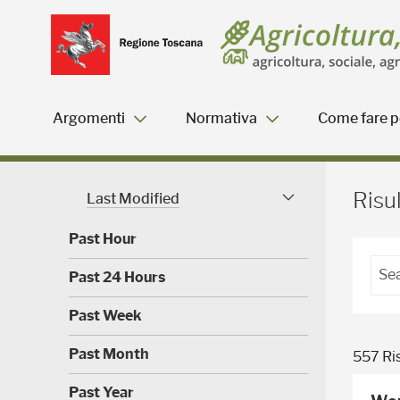
Salta
Salta
Skip to Main Content
al
al
menu
Footer
Argomenti
Normativa
Come fare pe
Risultati della ricerca - 
Risul
Last Modified
Modified Facet
Past Hour
(
Past 24 Hours
0
)
(
Past Week
0
)
(
Past Month
557 Ris
0
)
(
Past Year