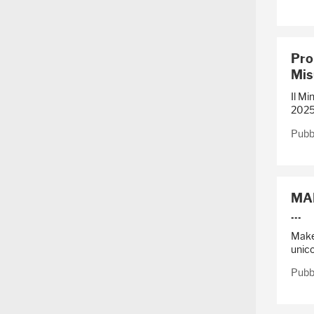
Pro
Mis
Il Mi
2025,
Pubbl
MAKE
...
Make 
unico
Pubbl