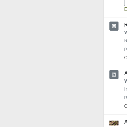
E
R
W
R
p
C
A
W
I
r
C
A