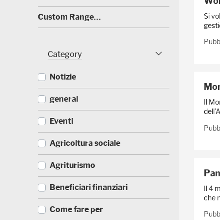
Wor
0
)
Si vo
(
Custom Range…
4
gesti
0
)
Pubb
Category
Category Facet
Notizie
Mon
(
general
Il Mo
5
dell’
2
(
Eventi
3
Pubb
3
)
3
(
Agricoltura sociale
5
1
)
7
(
Agriturismo
1
Pan
1
)
7
(
Beneficiari finanziari
Il 4 
0
8
che n
)
8
(
Come fare per
)
Pubb
4