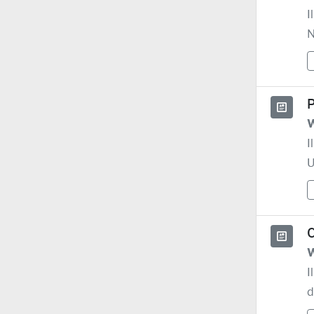
I
N
P
W
I
U
C
W
I
d