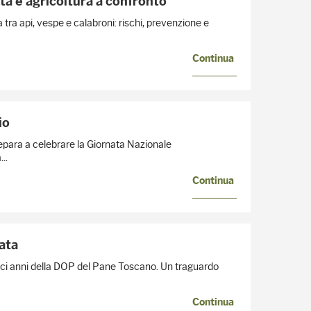
tà e agricoltura a confronto
tra api, vespe e calabroni: rischi, prevenzione e
Continua
io
repara a celebrare la Giornata Nazionale
..
Continua
ata
dieci anni della DOP del Pane Toscano. Un traguardo
Continua