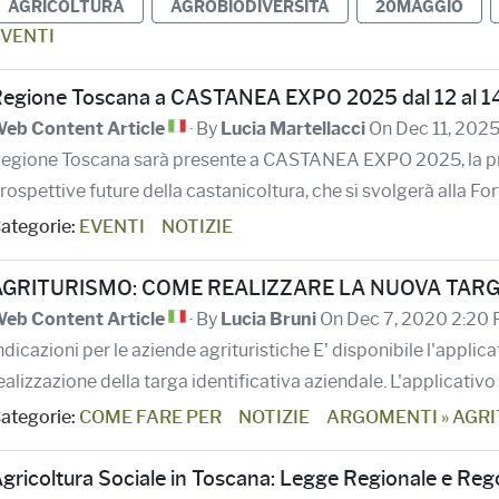
AGRICOLTURA
AGROBIODIVERSITÀ
20MAGGIO
VENTI
egione Toscana a CASTANEA EXPO 2025 dal 12 al 14 
eb Content Article
· By
Lucia Martellacci
On Dec 11, 202
egione Toscana sarà presente a CASTANEA EXPO 2025, la prima 
rospettive future della castanicoltura, che si svolgerà alla For
ategorie:
EVENTI
NOTIZIE
GRITURISMO: COME REALIZZARE LA NUOVA TARGA I
eb Content Article
· By
Lucia Bruni
On Dec 7, 2020 2:20
ndicazioni per le aziende agrituristiche E' disponibile l'appli
ealizzazione della targa identificativa aziendale. L'applicativo 
ategorie:
COME FARE PER
NOTIZIE
ARGOMENTI » AGR
gricoltura Sociale in Toscana: Legge Regionale e Reg