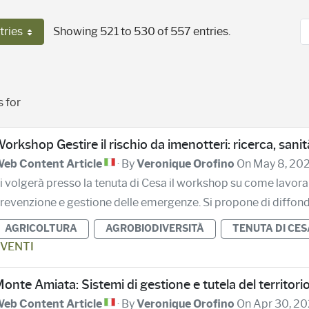
tries
Showing 521 to 530 of 557 entries.
Per Page
 for
orkshop Gestire il rischio da imenotteri: ricerca, sani
eb Content Article
· By
Veronique Orofino
On May 8, 20
i volgerà presso la tenuta di Cesa il workshop su come lavorare 
revenzione e gestione delle emergenze. Si propone di diffonde
AGRICOLTURA
AGROBIODIVERSITÀ
TENUTA DI CES
VENTI
onte Amiata: Sistemi di gestione e tutela del territori
eb Content Article
· By
Veronique Orofino
On Apr 30, 2