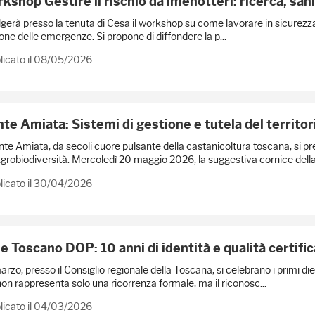
kshop Gestire il rischio da imenotteri: ricerca, sani
lgerà presso la tenuta di Cesa il workshop su come lavorare in sicurezza 
one delle emergenze. Si propone di diffondere la p...
licato il 08/05/2026
te Amiata: Sistemi di gestione e tutela del territor
nte Amiata, da secoli cuore pulsante della castanicoltura toscana, si p
Agrobiodiversità. Mercoledì 20 maggio 2026, la suggestiva cornice della.
licato il 30/04/2026
e Toscano DOP: 10 anni di identità e qualità certific
marzo, presso il Consiglio regionale della Toscana, si celebrano i primi 
on rappresenta solo una ricorrenza formale, ma il riconosc...
licato il 04/03/2026