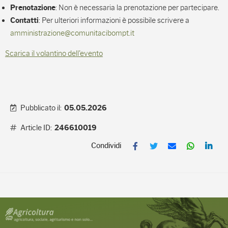
: Non è necessaria la prenotazione per partecipare.
Prenotazione
: Per ulteriori informazioni è possibile scrivere a
Contatti
amministrazione@comunitacibompt.it
Scarica il volantino dell'evento
Pubblicato il:
05.05.2026
Article ID:
246610019
F
T
E
W
L
a
w
m
h
i
c
i
a
a
n
e
t
i
t
k
b
t
l
s
e
o
e
A
d
o
r
p
I
k
p
n