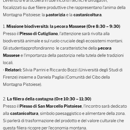
L’evento si è articolerà in due incontri tecnici e divulgativi,
focalizzati su due filiere produttive che rappresentano l’anima della
Montagna Pistoiese: la
e la
.
pastorizia
castanicoltura
1.
Missione biodiversità: la pecora Massese (Ore 8:30 – 9:30)
Presso il
, l'attenzione sarà rivolta alla
Plesso di Cutigliano
biodiversità animale e sul ruolo cruciale degli ecosistemi montani.
Gli studentiapprofondiranno le caratteristiche della
pecora
e l'importanza della pastorizia nella tutela delle tradizioni
Massese
locali.
•
Silvia Parrini e Riccardo Bozzi (Università degli Studi di
Relatori:
Firenze) insieme a Daniela Pagliai (Comunità del Cibo della
Montagna Pistoiese).
2.
La filiera della castagna (Ore 10:30 – 11:30)
Presso il
, l'incontro sarà dedicato
Plesso di San Marcello Pistoiese
alla
, simbolo paesaggistico e alimentare della zona.
castanicoltura
Si parlerà di trasformazione del prodotto e del valore culturale che
questa filiera ricopre per l’economia montana.