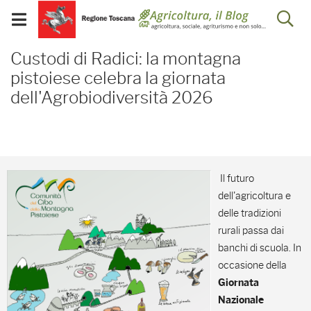
Salta
Salta
Skip to Main Content
Ap
al
al
Visualizza/chiudi
menu
Footer
menu
la
Custodi di Radici: la mo
mobile
Custodi di Radici: la montagna
ri
pistoiese celebra la giornata
dell'Agrobiodiversità 2026
Il futuro
dell'agricoltura e
delle tradizioni
rurali passa dai
banchi di scuola. In
occasione della
Giornata
Nazionale