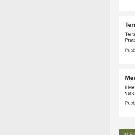
Terr
Terra
Prato
Pubbl
Merc
Il Me
varie
Pubbl
10 El