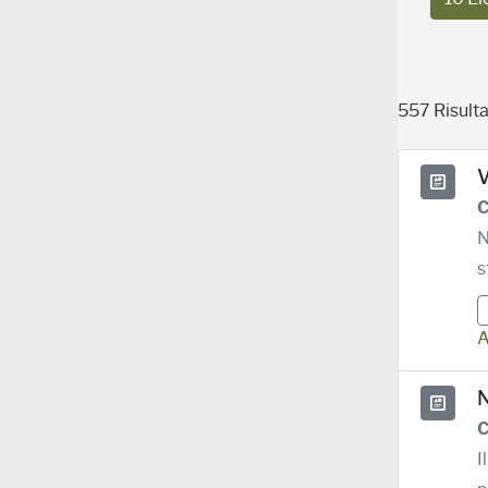
557 Risulta
V
C
N
s
A
N
C
I