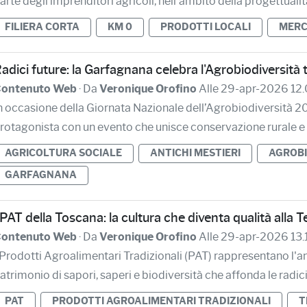
arte degli imprenditori agricoli, nell’ambito della progettualità 
FILIERA CORTA
KM 0
PRODOTTI LOCALI
MERC
adici future: la Garfagnana celebra l'Agrobiodiversità
ontenuto Web
· Da
Veronique Orofino
Alle 29-apr-2026 12
n occasione della Giornata Nazionale dell’Agrobiodiversità 20
rotagonista con un evento che unisce conservazione rurale e in
AGRICOLTURA SOCIALE
ANTICHI MESTIERI
AGROBI
GARFAGNANA
 PAT della Toscana: la cultura che diventa qualità alla 
ontenuto Web
· Da
Veronique Orofino
Alle 29-apr-2026 13.
 Prodotti Agroalimentari Tradizionali (PAT) rappresentano l'an
atrimonio di sapori, saperi e biodiversità che affonda le radici n
PAT
PRODOTTI AGROALIMENTARI TRADIZIONALI
T