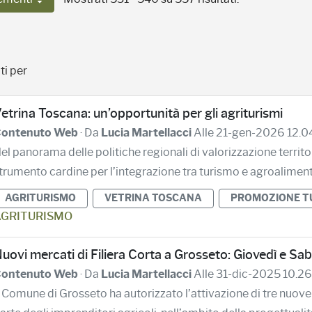
Per pagina
ti per
etrina Toscana: un’opportunità per gli agriturismi
ontenuto Web
· Da
Lucia Martellacci
Alle 21-gen-2026 12.0
el panorama delle politiche regionali di valorizzazione territo
trumento cardine per l’integrazione tra turismo e agroalimen
AGRITURISMO
VETRINA TOSCANA
PROMOZIONE T
GRITURISMO
uovi mercati di Filiera Corta a Grosseto: Giovedì e Sab
ontenuto Web
· Da
Lucia Martellacci
Alle 31-dic-2025 10.26
l Comune di Grosseto ha autorizzato l’attivazione di tre nuove 