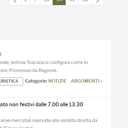
Pagina
Pagine intermedie Use TAB to navigate.
Pagina
Pagina
Pagina
Pagina
4
riale, Vetrina Toscana si configura come lo
tare. Promosso da Regione...
Categorie:
NOTIZIE
ARGOMENTI »
URISTICA
ato non festivi dalle 7.00 alle 13.30
aree mercatali riservate alla vendita diretta da