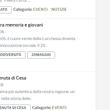
"Filiera Corta",...
Categorie:
EVENTI
NOTIZIE
ATO
 tra memoria e giovani
.06
26, il cuore verde della Lucchesia diventa
novazione sociale. Il 20...
ODIVERSITÀ
20MAGGIO
Tenuta di Cesa
18
ima più autentica della nostra regione: un
ella storia delle...
Categorie:
EVENTI
ENUTA DI CESA