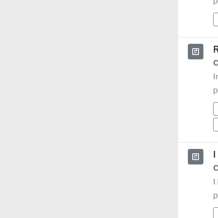
p
R
C
I
p
I
C
I
p