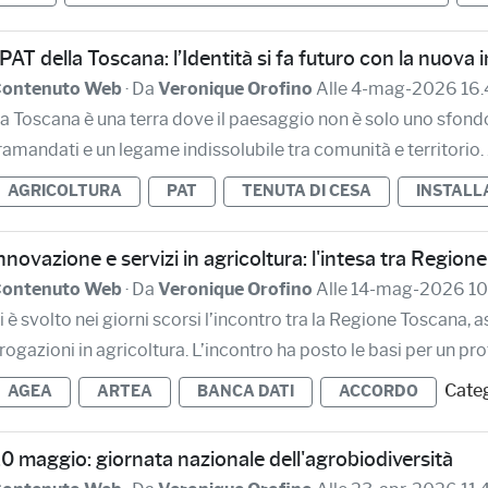
 PAT della Toscana: l’Identità si fa futuro con la nuova 
ontenuto Web
· Da
Veronique Orofino
Alle 4-mag-2026 16.
a Toscana è una terra dove il paesaggio non è solo uno sfondo, 
ramandati e un legame indissolubile tra comunità e territorio. A
AGRICOLTURA
PAT
TENUTA DI CESA
INSTALL
nnovazione e servizi in agricoltura: l'intesa tra Regio
ontenuto Web
· Da
Veronique Orofino
Alle 14-mag-2026 10
i è svolto nei giorni scorsi l’incontro tra la Regione Toscana, a
rogazioni in agricoltura. L’incontro ha posto le basi per un prot
Categ
AGEA
ARTEA
BANCA DATI
ACCORDO
0 maggio: giornata nazionale dell'agrobiodiversità