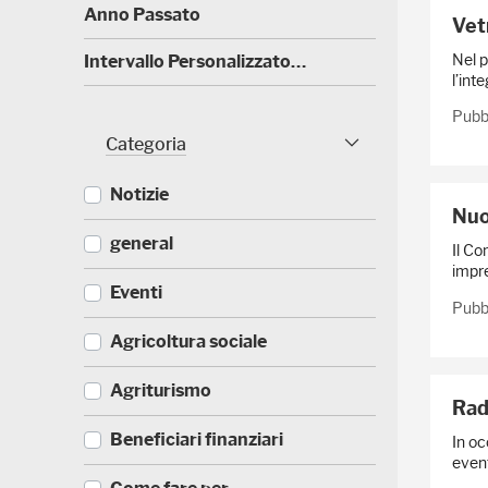
)
(
Anno Passato
Vet
0
)
Nel p
(
Intervallo Personalizzato…
4
l’int
0
)
Pubbl
Categoria
Categoria Sfaccettature
Notizie
Nuo
(
general
Il Co
5
impre
2
(
Eventi
3
Pubbl
3
)
3
(
Agricoltura sociale
5
1
)
7
(
Agriturismo
1
Rad
1
)
7
(
Beneficiari finanziari
In oc
0
8
event
)
8
(