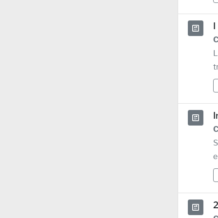
I
C
L
t
I
C
S
e
2