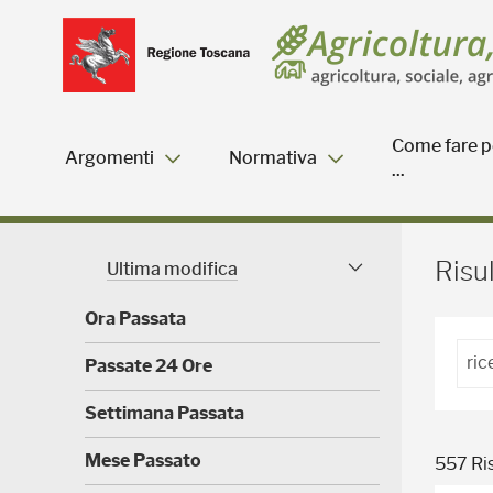
Salta
Salta
Skip to Main Content
al
al
menu
Footer
Come fare p
Argomenti
Normativa
...
Risultati della ricerca - 
Risul
Ultima modifica
Facet modificati
Ora Passata
(
Passate 24 Ore
0
)
(
Settimana Passata
0
)
(
Mese Passato
557 Ris
0