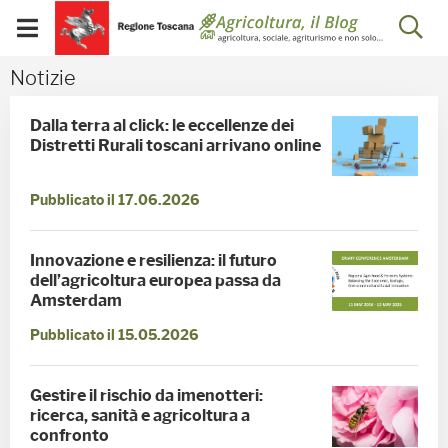
Salta
Salta
Skip to Main Content
Ap
al
al
Visualizza/chiudi
menu
Footer
menu
la
Notizie - Blog Agricoltu
Notizie
mobile
ri
Dalla terra al click: le eccellenze dei
Distretti Rurali toscani arrivano online
Pubblicato il 17.06.2026
Innovazione e resilienza: il futuro
dell’agricoltura europea passa da
Amsterdam
Pubblicato il 15.05.2026
Gestire il rischio da imenotteri:
ricerca, sanità e agricoltura a
confronto