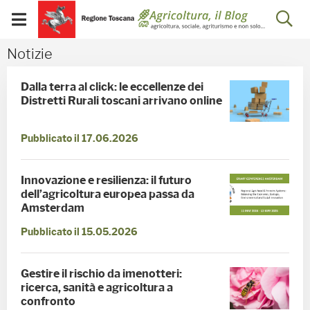
Salta
Salta
Skip to Main Content
Ap
al
al
Visualizza/chiudi
menu
Footer
menu
la
Notizie - Blog Agricoltu
Notizie
mobile
ri
Dalla terra al click: le eccellenze dei
Distretti Rurali toscani arrivano online
Pubblicato il 17.06.2026
Innovazione e resilienza: il futuro
dell’agricoltura europea passa da
Amsterdam
Pubblicato il 15.05.2026
Gestire il rischio da imenotteri:
ricerca, sanità e agricoltura a
confronto