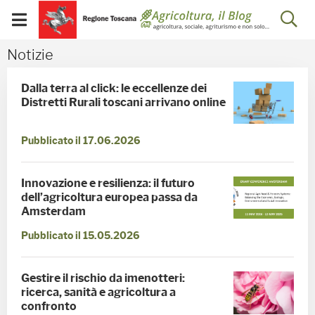
Salta
Salta
Skip to Main Content
Ap
al
al
Visualizza/chiudi
menu
Footer
menu
la
Notizie - Blog Agricoltu
Notizie
mobile
ri
Dalla terra al click: le eccellenze dei
Distretti Rurali toscani arrivano online
Pubblicato il 17.06.2026
Innovazione e resilienza: il futuro
dell’agricoltura europea passa da
Amsterdam
Pubblicato il 15.05.2026
Gestire il rischio da imenotteri:
ricerca, sanità e agricoltura a
confronto