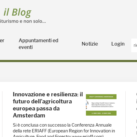
er
Appuntamenti ed
Notizie
Login
eventi
ra
Innovazione e resilienza: il
futuro dell’agricoltura
europea passa da
Amsterdam
Si è conclusa con successo la Conferenza Annuale
della rete ERIAFF (European Region for Innovation in
Agriculture, Food and Forestry www.eriaff.com),