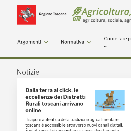
Salta
Salta
Skip to Main Content
al
al
menu
Footer
Come fare p
Argomenti
Normativa
...
Notizie - Blog Agricoltu
Notizie
Dalla terra al click: le
eccellenze dei Distretti
Rurali toscani arrivano
online
Il sapore autentico della tradizione agroalimentare
toscana è accessibile attraverso nuovi canali digitali.
È infatti possibile acquistare la spesa direttamente