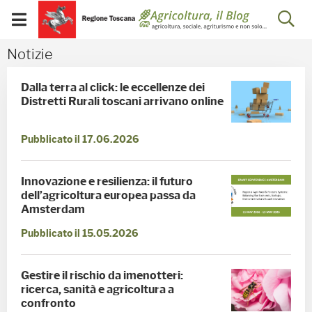
Salta
Salta
Skip to Main Content
Ap
al
al
Visualizza/chiudi
menu
Footer
menu
la
Notizie - Blog Agricoltu
Notizie
mobile
ri
Dalla terra al click: le eccellenze dei
Distretti Rurali toscani arrivano online
Pubblicato il 17.06.2026
Innovazione e resilienza: il futuro
dell’agricoltura europea passa da
Amsterdam
Pubblicato il 15.05.2026
Gestire il rischio da imenotteri:
ricerca, sanità e agricoltura a
confronto