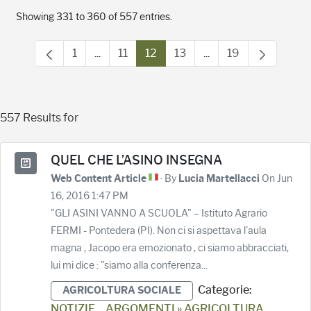
Showing 331 to 360 of 557 entries.
1
...
11
12
13
...
19
Page
Intermediate Pages Use TAB to navigate.
Page
Page
Page
Intermediate Pages 
Page
557 Results for
QUEL CHE L’ASINO INSEGNA
· By
On Jun
Web Content Article
Lucia Martellacci
16, 2016 1:47 PM
"GLI ASINI VANNO A SCUOLA" – Istituto Agrario
FERMI - Pontedera (PI). Non ci si aspettava l'aula
magna , Jacopo era emozionato , ci siamo abbracciati,
lui mi dice : "siamo alla conferenza...
Categorie:
AGRICOLTURA SOCIALE
NOTIZIE
ARGOMENTI » AGRICOLTURA