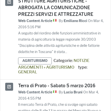
STRUTTURE AGRITURISTICHE -
ABROGATA LA COMUNICAZIONE
PREZZI SERVIZI E ATTREZZATURE
· By
On Mar 4,
Web Content Article
Emiliano Ricci
2016 5:16 PM
A seguito del riordino delle funzioni amministrative in
materia di agricoltura la legge regionale 30/2003
"Disciplina delle attività agrituristiche e delle fattorie
didattiche in Toscana" è stata...
Categorie:
NOTIZIE
AGRITURISMO
ARGOMENTI » AGRITURISMO
type:
GENERAL
Terra di Prato - Sabato 5 marzo 2016
· By
On Mar 4,
Web Content Article
Lucia Bruni
2016 4:55 PM
Il mercato Terra di Prato, che si svolge ogni sabato
mattina dalle 8 alle 13 in piazza del Mercato Nuovo a