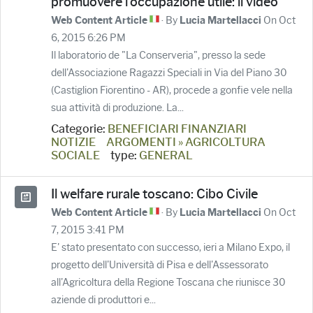
promuovere l'occupazione utile: il video
· By
On Oct
Web Content Article
Lucia Martellacci
6, 2015 6:26 PM
Il laboratorio de "La Conserveria", presso la sede
dell'Associazione Ragazzi Speciali in Via del Piano 30
(Castiglion Fiorentino - AR), procede a gonfie vele nella
sua attività di produzione. La...
Categorie:
BENEFICIARI FINANZIARI
NOTIZIE
ARGOMENTI » AGRICOLTURA
SOCIALE
type:
GENERAL
Il welfare rurale toscano: Cibo Civile
· By
On Oct
Web Content Article
Lucia Martellacci
7, 2015 3:41 PM
E' stato presentato con successo, ieri a Milano Expo, il
progetto dell'Università di Pisa e dell'Assessorato
all'Agricoltura della Regione Toscana che riunisce 30
aziende di produttori e...