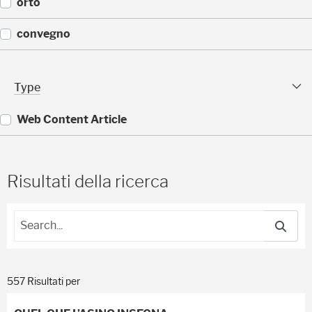
(
orto
)
1
1
(
convegno
)
1
1
(
)
9
Type Facet
Type
)
Web Content Article
(
5
5
Risultati della ricerca
7
)
557 Risultati per