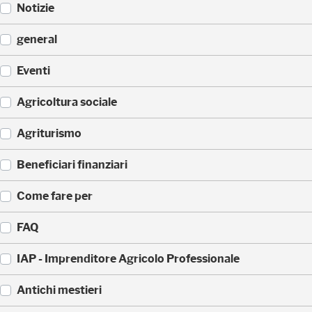
Notizie
(
general
5
2
(
Eventi
3
3
)
3
(
Agricoltura sociale
5
1
)
7
(
Agriturismo
1
1
)
7
(
Beneficiari finanziari
0
8
)
8
(
Come fare per
)
4
2
(
FAQ
)
3
6
(
IAP - Imprenditore Agricolo Professionale
)
3
5
(
Antichi mestieri
)
3
2