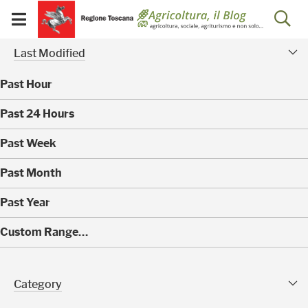
Salta
Salta
Skip to Main Content
Ap
al
al
Visualizza/chiudi
menu
Footer
menu
la
Risultati della ricerca - 
Modified Facet
mobile
Last Modified
ri
Past Hour
(
Past 24 Hours
0
)
(
Past Week
0
)
(
Past Month
0
)
(
Past Year
0
)
(
Custom Range…
4
0
)
Category Facet
Category