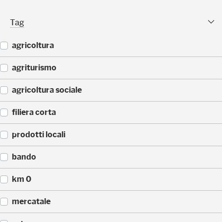
(
)
2
Tag Facet
Tag
5
)
agricoltura
(
agriturismo
4
4
(
agricoltura sociale
)
4
3
(
filiera corta
)
3
3
(
prodotti locali
)
3
0
(
bando
)
2
2
(
km 0
)
1
4
(
mercatale
)
1
4