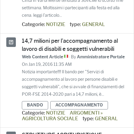
Cinta in Val di Merse tenutasi a Sovicille lo scorso fine
settimana. Moltissimi i partecipanti alla festa ed alla
cena. leggi l'articolo...
Categorie:
NOTIZIE
type:
GENERAL
14,7 milioni per l'accompagnamento al
lavoro di disabili e soggetti vulnerabili
· By
Web Content Article
Amministratore Portale
On Jan 19, 2016 11:35 AM
Notizia importante!!!! Il bando per "Servizi di
accompagnamento al lavoro per persone disabili e
soggetti vulnerabili", che si avvale di finanziamenti del
POR-FSE 2014-2020 pari a 14,7 milioni, è...
BANDO
ACCOMPAGNAMENTO
Categorie:
NOTIZIE
ARGOMENTI »
AGRICOLTURA SOCIALE
type:
GENERAL