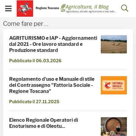
Salta
Salta
Skip to Main Content
Ap
al
al
Visualizza/chiudi
menu
Footer
menu
la
Come fare per ... - Blog 
Come fare per ...
mobile
ri
AGRITURISMO e IAP - Aggiornamenti
dal 2021 - Ore lavoro standard e
Produzione standard
Pubblicato il 06.03.2026
Regolamento d'uso e Manuale di stile
del Contrassegno "Fattoria Sociale -
Regione Toscana"
Pubblicato il 27.11.2025
Elenco Regionale Operatori di
Enoturismo e di Oleotu...