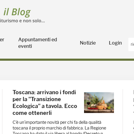
er
Appuntamenti ed
Notizie
Login
eventi
oltura
Toscana: arrivano i fondi
per la "Transizione
Ecologica" a tavola. Ecco
come ottenerli
C’è un’importante novità per chi fa della qualità
toscana il proprio marchio di fabbrica. La Regione
Toscana ha dato il via libera al bando (Decreto n.