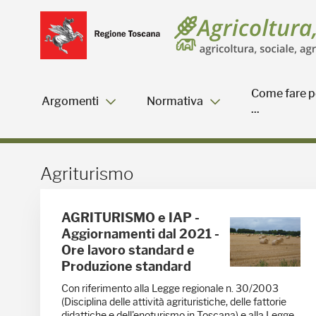
Salta
Salta
Skip to Main Content
al
al
menu
Footer
Come fare p
Argomenti
Normativa
...
Agriturismo - Blog Agric
Agriturismo
AGRITURISMO e IAP -
Aggiornamenti dal 2021 -
Ore lavoro standard e
Produzione standard
Con riferimento alla Legge regionale n. 30/2003
(Disciplina delle attività agrituristiche, delle fattorie
didattiche e dell'enoturismo in Toscana) e alla Legge