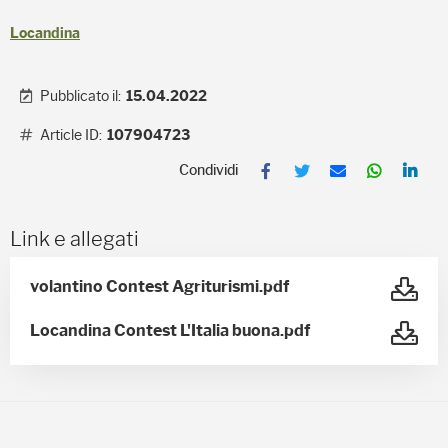
Locandina
Pubblicato il:
15.04.2022
Article ID:
107904723
F
T
E
W
L
a
w
m
h
i
c
i
a
a
n
e
t
i
t
k
b
t
l
s
e
Link e allegati
o
e
A
d
o
r
p
I
k
p
n
volantino Contest Agriturismi.pdf
Locandina Contest L'Italia buona.pdf