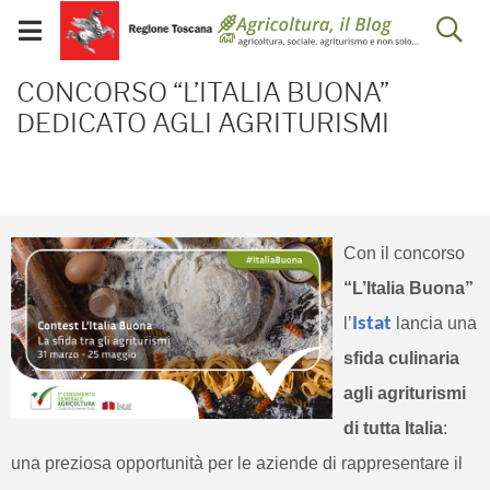
Salta
Salta
Skip to Main Content
Ap
al
al
Visualizza/chiudi
menu
Footer
menu
la
CONCORSO “L’ITALIA B
mobile
CONCORSO “L’ITALIA BUONA”
ri
DEDICATO AGLI AGRITURISMI
Con il concorso
“L’Italia Buona”
l’
Istat
lancia una
sfida culinaria
agli agriturismi
di tutta Italia
:
una preziosa opportunità per le aziende di rappresentare il