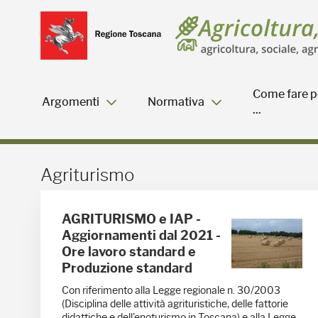
Salta
Salta
Skip to Main Content
al
al
menu
Footer
Come fare p
Argomenti
Normativa
...
Agriturismo - Blog Agric
Agriturismo
AGRITURISMO e IAP -
Aggiornamenti dal 2021 -
Ore lavoro standard e
Produzione standard
Con riferimento alla Legge regionale n. 30/2003
(Disciplina delle attività agrituristiche, delle fattorie
didattiche e dell'enoturismo in Toscana) e alla Legge