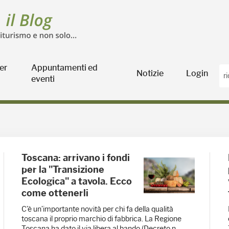
er
Appuntamenti ed
Notizie
Login
eventi
oltura
Toscana: arrivano i fondi
per la "Transizione
Ecologica" a tavola. Ecco
come ottenerli
C’è un’importante novità per chi fa della qualità
toscana il proprio marchio di fabbrica. La Regione
Toscana ha dato il via libera al bando (Decreto n.