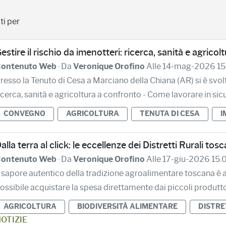
ti per
estire il rischio da imenotteri: ricerca, sanità e agrico
ontenuto Web
· Da
Veronique Orofino
Alle 14-mag-2026 15
resso la Tenuto di Cesa a Marciano della Chiana (AR) si è svolt
icerca, sanità e agricoltura a confronto - Come lavorare in sicur
CONVEGNO
AGRICOLTURA
TENUTA DI CESA
I
alla terra al click: le eccellenze dei Distretti Rurali tos
ontenuto Web
· Da
Veronique Orofino
Alle 17-giu-2026 15.
l sapore autentico della tradizione agroalimentare toscana è acc
ossibile acquistare la spesa direttamente dai piccoli produttori 
AGRICOLTURA
BIODIVERSITÀ ALIMENTARE
DISTRE
OTIZIE