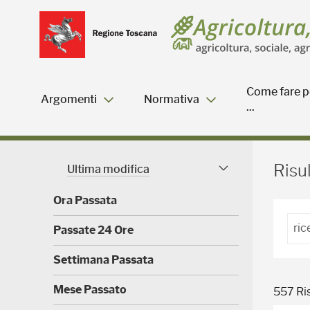
Salta
Salta
Skip to Main Content
al
al
menu
Footer
Come fare p
Argomenti
Normativa
...
Risultati della ricerca - 
Risul
Ultima modifica
Facet modificati
Ora Passata
(
Passate 24 Ore
0
)
(
Settimana Passata
0
)
(
Mese Passato
557 Ris
0