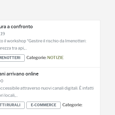
ltura a confronto
.19
o il workshop “Gestire il rischio da Imenotteri:
ezza tra api,...
Categorie:
NOTIZIE
MENOTTERI
cani arrivano online
00
essibile attraverso nuovi canali digitali. È infatti
locali,...
Categorie:
TTI RURALI
E-COMMERCE