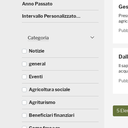
)
(
Anno Passato
Gest
0
)
Press
(
Intervallo Personalizzato…
4
agric
0
)
Pubb
Categoria
Categoria Sfaccettature
Notizie
Dall
(
general
Il sa
5
acqui
2
(
Eventi
3
Pubbl
3
)
3
(
Agricoltura sociale
5
1
)
7
(
Agriturismo
1
1
)
5 Ele
7
(
Beneficiari finanziari
0
8
)
8
(