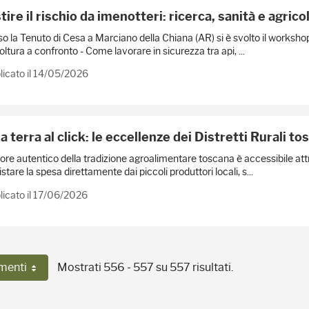
ire il rischio da imenotteri: ricerca, sanità e agric
o la Tenuto di Cesa a Marciano della Chiana (AR) si è svolto il workshop “
oltura a confronto - Come lavorare in sicurezza tra api, ...
licato il 14/05/2026
a terra al click: le eccellenze dei Distretti Rurali to
pore autentico della tradizione agroalimentare toscana è accessibile attrav
stare la spesa direttamente dai piccoli produttori locali, s...
icato il 17/06/2026
menti
Mostrati 556 - 557 su 557 risultati.
Per pagina