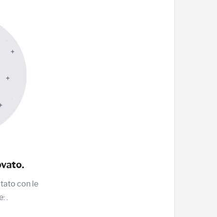
ovato.
ltato con le
e:
.