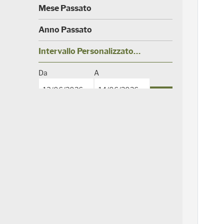
)
(
Mese Passato
0
)
(
Anno Passato
0
)
(
Intervallo Personalizzato…
4
0
(
Da
A
)
0
)
Ricerca