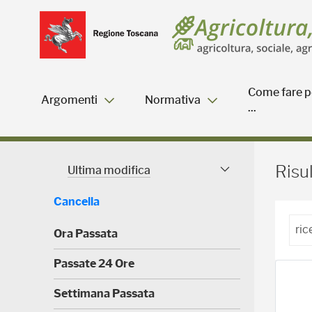
Salta
Salta
Skip to Main Content
al
al
menu
Footer
Come fare p
Argomenti
Normativa
...
Risultati della ricerca - 
Risul
Ultima modifica
Facet modificati
Cancella
Ora Passata
(
Passate 24 Ore
0
)
(
Settimana Passata
0