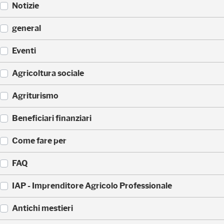
Notizie
(
general
5
2
(
Eventi
3
3
)
3
(
Agricoltura sociale
5
1
)
7
(
Agriturismo
1
1
)
7
(
Beneficiari finanziari
0
8
)
8
(
Come fare per
)
4
2
(
FAQ
)
3
6
(
IAP - Imprenditore Agricolo Professionale
)
3
5
(
Antichi mestieri
)
3
2