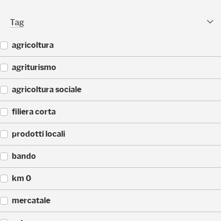
(
)
2
Tag Facet
Tag
5
)
agricoltura
(
agriturismo
4
4
(
agricoltura sociale
)
4
3
(
filiera corta
)
3
3
(
prodotti locali
)
3
0
(
bando
)
2
2
(
km 0
)
1
4
(
mercatale
)
1
4