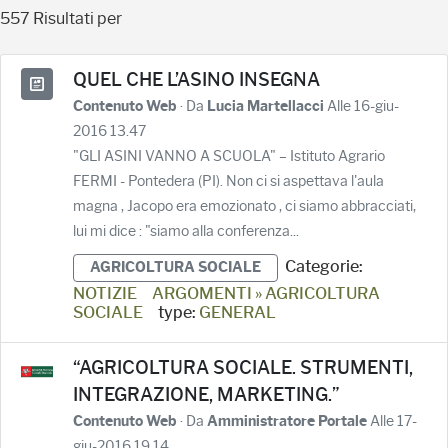
557 Risultati per
QUEL CHE L’ASINO INSEGNA
· Da
Alle 16-giu-
Contenuto Web
Lucia Martellacci
2016 13.47
"GLI ASINI VANNO A SCUOLA" – Istituto Agrario
FERMI - Pontedera (PI). Non ci si aspettava l'aula
magna , Jacopo era emozionato , ci siamo abbracciati,
lui mi dice : "siamo alla conferenza...
Categorie:
AGRICOLTURA SOCIALE
NOTIZIE
ARGOMENTI » AGRICOLTURA
SOCIALE
type:
GENERAL
“AGRICOLTURA SOCIALE. STRUMENTI,
INTEGRAZIONE, MARKETING.”
· Da
Alle 17-
Contenuto Web
Amministratore Portale
giu-2016 19.14