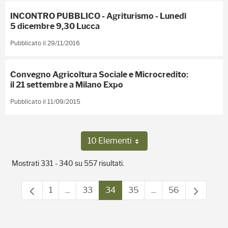
INCONTRO PUBBLICO - Agriturismo - Lunedì
5 dicembre 9,30 Lucca
Pubblicato il 29/11/2016
Convegno Agricoltura Sociale e Microcredito:
il 21 settembre a Milano Expo
Pubblicato il 11/09/2015
10 Elementi
Per pagina
Mostrati 331 - 340 su 557 risultati.
1
...
33
34
35
...
56
Pagina
Pagine intermedie Use TAB to navigate.
Pagina
Pagina
Pagina
Pagine intermedie U
Pagina