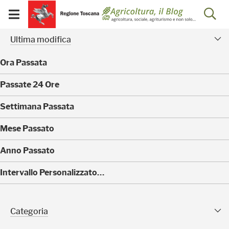
Salta
Salta
Skip to Main Content
Ap
al
al
Visualizza/chiudi
menu
Footer
menu
la
Risultati della ricerca - 
Facet modificati
mobile
Ultima modifica
ri
Ora Passata
(
Passate 24 Ore
0
)
(
Settimana Passata
0
)
(
Mese Passato
0
)
(
Anno Passato
0
)
(
Intervallo Personalizzato…
4
0
)
Categoria Sfaccettature
Categoria