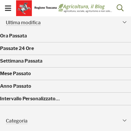
Salta
Salta
Skip to Main Content
Ap
al
al
Visualizza/chiudi
menu
Footer
menu
la
Risultati della ricerca - 
Facet modificati
mobile
Ultima modifica
ri
Ora Passata
(
Passate 24 Ore
0
)
(
Settimana Passata
0
)
(
Mese Passato
0
)
(
Anno Passato
0
)
(
Intervallo Personalizzato…
3
0
)
Categoria Sfaccettature
Categoria