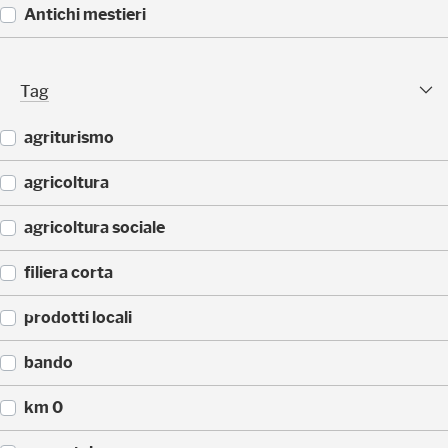
5
(
Antichi mestieri
)
3
2
(
)
2
Tag Facet
Tag
5
)
agriturismo
(
agricoltura
4
3
(
agricoltura sociale
)
4
1
(
filiera corta
)
3
1
(
prodotti locali
)
2
6
(
bando
)
1
9
(
km 0
)
1
4