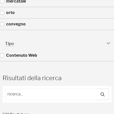
(
mercatale
)
1
4
(
orto
)
1
1
(
convegno
)
1
0
(
)
8
Tipo sfaccettature
Tipo
)
Contenuto Web
(
5
2
Risultati della ricerca
3
)