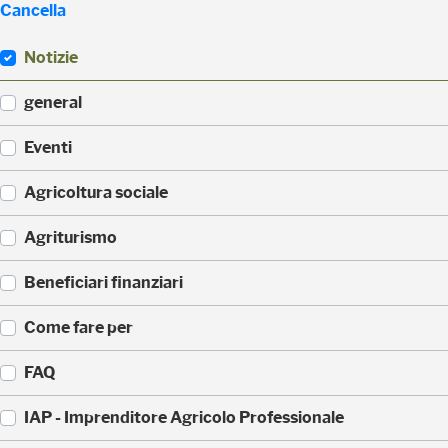
Cancella
Notizie
(
general
5
2
(
Eventi
3
3
)
3
(
Agricoltura sociale
5
1
)
7
(
Agriturismo
1
1
)
7
(
Beneficiari finanziari
0
8
)
8
(
Come fare per
)
4
2
(
FAQ
)
3
6
(
IAP - Imprenditore Agricolo Professionale
)
3