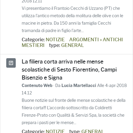
2018 12.11
Vi presentiamo il Frantoio Cecchi di Uzzano (PT) che
utilizza l'antico metodo della molitura delle olive con le
macine in pietra. Da 150 anni la famiglia Cecchi
tramanda di padre in figlio l'arte...
Categorie:
NOTIZIE
ARGOMENTI » ANTICHI
MESTIERI
type:
GENERAL
La filiera corta arriva nelle mense
scolastiche di Sesto Fiorentino, Campi
Bisenzio e Signa
· Da
Alle 4-apr-2018
Contenuto Web
Lucia Martellacci
14.12
Buone notizie sul fronte delle mense scolastiche e della
filiera corta!!! L'accordo sottoscritto da Coldiretti
Firenze-Prato con Qualità & Servizi Spa, la società che
prepara i pasti per le mense...
Categorie:
NOTIZIE
type:
GENERAL