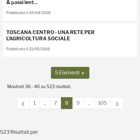
& passi lent...
Pubblicato il 05/04/2018
TOSCANA CENTRO - UNA RETE PER
L'AGRICOLTURA SOCIALE
Pubblicato il 21/05/2018
5 Elementi
Per pagina
Mostrati 36 - 40 su 523 risultati.
1
...
7
8
9
...
105
Pagina
Pagine intermedie Use TAB to navigate.
Pagina
Pagina
Pagina
Pagine intermedie Use
Pagina
523 Risultati per