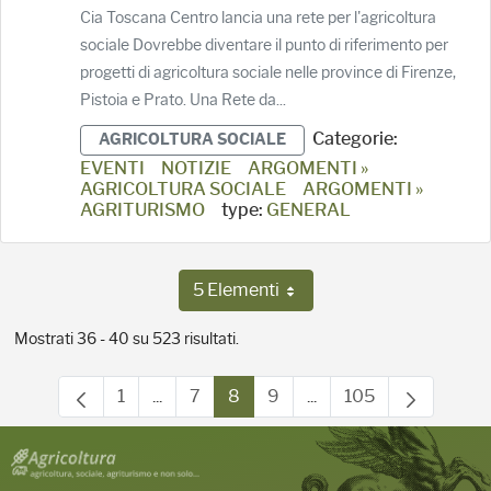
Cia Toscana Centro lancia una rete per l'agricoltura
sociale Dovrebbe diventare il punto di riferimento per
progetti di agricoltura sociale nelle province di Firenze,
Pistoia e Prato. Una Rete da...
Categorie:
AGRICOLTURA SOCIALE
EVENTI
NOTIZIE
ARGOMENTI »
AGRICOLTURA SOCIALE
ARGOMENTI »
AGRITURISMO
type:
GENERAL
5 Elementi
Per pagina
Mostrati 36 - 40 su 523 risultati.
1
...
7
8
9
...
105
Pagina
Pagine intermedie Use TAB to navigate.
Pagina
Pagina
Pagina
Pagine intermedie Use
Pagina