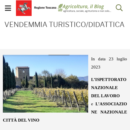
Salta
Salta
Skip to Main Content
Ap
al
al
Visualizza/chiudi
menu
Footer
menu
la
VENDEMMIA TURISTICO/
mobile
VENDEMMIA TURISTICO/DIDATTICA
ri
In data 23 luglio
2023
L’ISPETTORATO
NAZIONALE
DEL LAVORO
e
L’ASSOCIAZIO
NE NAZIONALE
CITTÀ DEL VINO