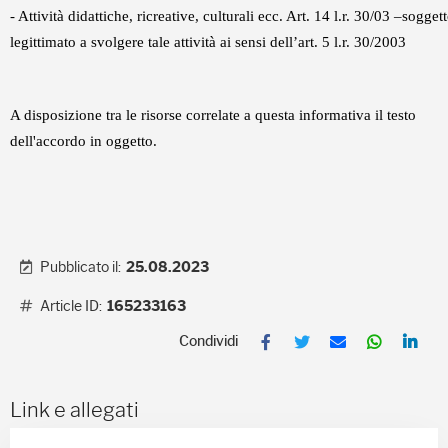
- Attività didattiche, ricreative, culturali ecc. Art. 14 l.r. 30/03 –sogget
legittimato a svolgere tale attività ai sensi dell’art. 5 l.r. 30/2003
A disposizione tra le risorse correlate a questa informativa il testo
dell'accordo in oggetto.
Pubblicato il:
25.08.2023
Article ID:
165233163
F
T
E
W
L
a
w
m
h
i
c
i
a
a
n
e
t
i
t
k
b
t
l
s
e
Link e allegati
o
e
A
d
o
r
p
I
k
p
n