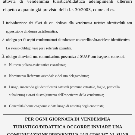
attività di vendemmia turistica/didattica adempimenti ulteriori
rispetto a quanto già previsto della l.r. 30/2003, come ad es.:
individuazione dei filari di viti dedicati alla vendemmia turistica identificabili con
apposizione di idonea cartellonistica;
obbligo per fli ospiti vendemmiatori di indossare un cartellino/braccialetto identificativo.
Lo stesso obbligo vale per i referenti aziendali.
obbligo di invio di una comunicazione preventiva al SUAP con i seguenti contenuti:
Numero polizza assicurativa e scadenza;
Nominativo Referente aziendale e del suo delegato/tutor;
Luogo, inserendo gli identificativi catastali (comune catastale, foglio, particella
subalterno) e orari di svolgimento dell'esperienza della vendemmia;
Generalità (nome cognome e data luogo di nascita) degli enoturisti;
PER OGNI GIORNATA DI VENDEMMIA
TURISTICO/DIDATTICA OCCORRE INVIARE UNA
COMUNICAZIONE PREVENTIVA “
AD COM 26
” AL SUAP