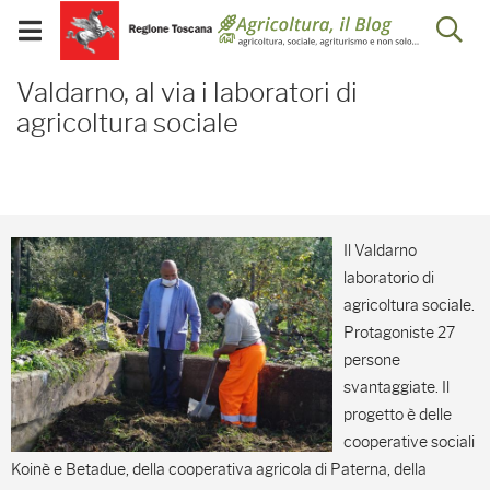
Salta
Salta
Skip to Main Content
Ap
al
al
Visualizza/chiudi
menu
Footer
menu
la
Valdarno, al via i laborat
mobile
Valdarno, al via i laboratori di
ri
agricoltura sociale
Il Valdarno
laboratorio di
agricoltura sociale.
Protagoniste 27
persone
svantaggiate. Il
progetto è delle
cooperative sociali
Koinè e Betadue, della cooperativa agricola di Paterna, della