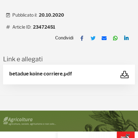
Pubblicato il:
20.10.2020
Article ID:
23472451
F
T
E
W
L
a
w
m
h
i
c
i
a
a
n
e
t
i
t
k
b
t
l
s
e
Link e allegati
o
e
A
d
o
r
p
I
k
p
n
betadue koine corriere.pdf