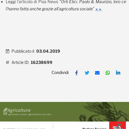
Leggi l'articolo di Pisa News
"Orti Etici. Paolo & Maurizio, loro ce
l'hanno fatta anche grazie all'agricoltura sociale"
►►
Pubblicato il:
03.04.2019
Article ID:
16238699
F
T
E
W
L
a
w
m
h
i
c
i
a
a
n
e
t
i
t
k
b
t
l
s
e
o
e
A
d
o
r
p
I
k
p
n