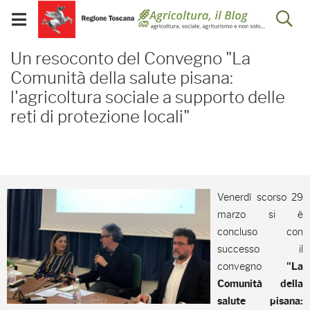
Salta
Salta
Skip to Main Content
Ap
al
al
Visualizza/chiudi
menu
Footer
menu
la
Un resoconto del Convegn
mobile
Un resoconto del Convegno "La
ri
Comunità della salute pisana:
l'agricoltura sociale a supporto delle
reti di protezione locali"
Venerdì scorso 29
marzo si è
concluso con
successo il
convegno
"La
Comunità della
salute pisana: