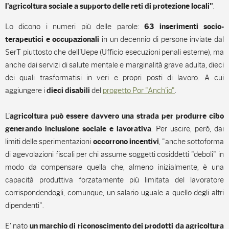
.
l'agricoltura sociale a supporto delle reti di protezione locali"
Lo dicono i numeri più delle parole:
63 inserimenti socio-
in un decennio di persone inviate dal
terapeutici e occupazionali
SerT piuttosto che dell'Uepe (Ufficio esecuzioni penali esterne), ma
anche dai servizi di salute mentale e marginalità grave adulta, dieci
dei quali trasformatisi in veri e propri posti di lavoro. A cui
aggiungere i
del
progetto Por "Anch'io"
.
dieci disabili
L'
agricoltura può essere davvero una strada per produrre cibo
. Per uscire, però, dai
generando inclusione sociale e lavorativa
limiti delle sperimentazioni
, "anche sottoforma
occorrono incentivi
di agevolazioni fiscali per chi assume soggetti cosiddetti "deboli" in
modo da compensare quella che, almeno inizialmente, è una
capacità produttiva forzatamente più limitata del lavoratore
corrispondendogli, comunque, un salario uguale a quello degli altri
dipendenti".
E' nato
un marchio di riconoscimento dei prodotti da agricoltura