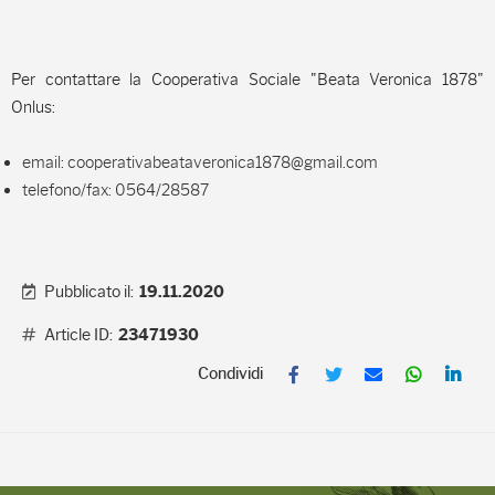
Per contattare la Cooperativa Sociale "Beata Veronica 1878"
Onlus:
email:
cooperativabeataveronica1878@gmail.com
telefono/fax: 0564/28587
Pubblicato il:
19.11.2020
Article ID:
23471930
F
T
E
W
L
a
w
m
h
i
c
i
a
a
n
e
t
i
t
k
b
t
l
s
e
o
e
A
d
o
r
p
I
k
p
n