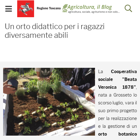
Salta
Salta
Skip to Main Content
Ap
al
al
Visualizza/chiudi
menu
Footer
menu
la
Un orto didattico per i r
mobile
Un orto didattico per i ragazzi
ri
diversamente abili
La
Cooperativa
sociale "Beata
,
Veronica 1878"
nata a Grosseto lo
scorso luglio, vara il
suo primo progetto
per
la realizzazione
e la gestione di un
orto botanico