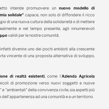
getto intende promuovere un
nuovo modello di
mia solidale"
capace, non solo di diffondere il ricco
io di una nuova cultura della solidarietà o di mettere
realmente e nel tempo presente, agli innumerevoli
uppo
validi per le nostre comunità.
̀ infatti divenire uno dei pochi antidoti alla crescente
rta vincente di una proposta alternativa di sviluppo,
ione di realtà esistenti
, come l'
Azienda Agricola
veicoli di promozione verso nuovi soggetti e nuove
 "ambientali" della convivenza civile, sia aspetti più
so dell'appartenenza ad una comunità e a un territorio.