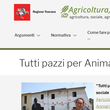
Salta
Salta
Skip to Main Content
al
al
menu
Footer
Come fare p
Argomenti
Normativa
...
Tutti pazzi per Animal H
Tutti pazzi per Ani
"Tutti 
sociale
Agrico
Animal