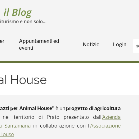
er
Appuntamenti ed
Notizie
Login
eventi
ouse - Blog Agricoltura
mal House
pazzi per Animal House"
è un
progetto di agricoltura
nel territorio di Prato presentato dall'
Azienda
la Santamaria
in collaborazione con l'
Associazione
 House
.