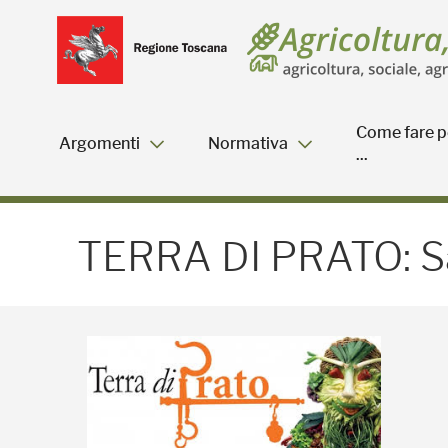
Salta
Salta
Skip to Main Content
al
al
menu
Footer
Come fare p
Argomenti
Normativa
...
TERRA DI PRATO: Sabato
TERRA DI PRATO: S