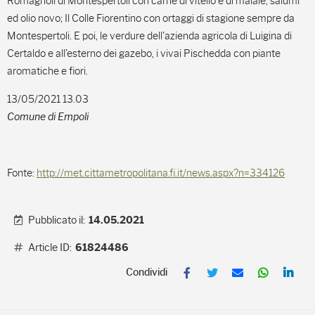
Romagnoli di Montespertoli con carne di vitello e di maiale, salumi
ed olio novo; Il Colle Fiorentino con ortaggi di stagione sempre da
Montespertoli. E poi, le verdure dell'azienda agricola di Luigina di
Certaldo e all’esterno dei gazebo, i vivai Pischedda con piante
aromatiche e fiori.
13/05/2021 13.03
Comune di Empoli
Fonte:
http://met.cittametropolitana.fi.it/news.aspx?n=334126
Pubblicato il:
14.05.2021
Article ID:
61824486
F
T
E
W
L
a
w
m
h
i
c
i
a
a
n
e
t
i
t
k
b
t
l
s
e