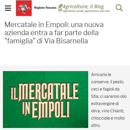
Salta
Salta
Skip to Main Content
Ap
al
al
Visualizza/chiudi
menu
Footer
menu
la
Mercatale in Empoli: una 
mobile
Mercatale in Empoli: una nuova
ri
azienda entra a far parte della
"famiglia" di Via Bisarnella
Arrivano le
conserve, il pesto,
ceci e fagioli da
Stia; ci saranno olio
extravergine di
oliva, vino Chianti,
chiocciole e molto
altro.