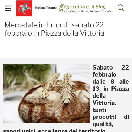
Salta
Salta
Skip to Main Content
Ap
al
al
Visualizza/chiudi
menu
Footer
menu
la
Mercatale in Empoli: saba
mobile
Mercatale in Empoli: sabato 22
ri
febbraio in Piazza della Vittoria
Sabato 22
febbraio
dalle 8 alle
13, in Piazza
della
Vittoria,
tanti
prodotti di
qualità,
sapori unici, eccellenze del territorio