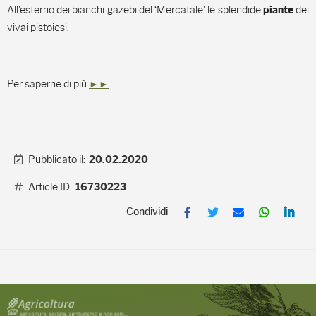
All'esterno dei bianchi gazebi del ‘Mercatale' le splendide
dei
piante
vivai pistoiesi.
Per saperne di più
►►
Pubblicato il:
20.02.2020
Article ID:
16730223
F
T
E
W
L
a
w
m
h
i
c
i
a
a
n
e
t
i
t
k
b
t
l
s
e
o
e
A
d
o
r
p
I
k
p
n