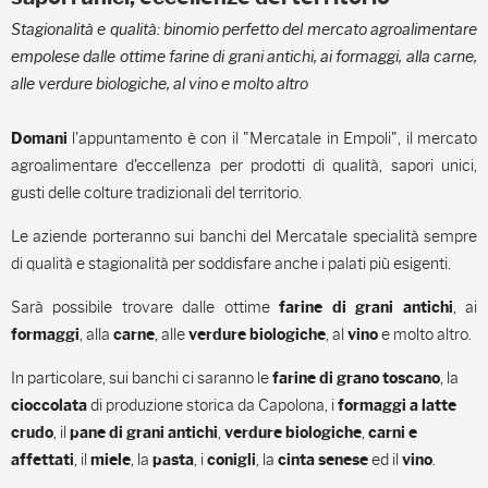
Stagionalità e qualità: binomio perfetto del mercato agroalimentare
empolese dalle ottime farine di grani antichi, ai formaggi, alla carne,
alle verdure biologiche, al vino e molto altro
l'appuntamento è con il "Mercatale in Empoli", il mercato
Domani
agroalimentare d'eccellenza per prodotti di qualità, sapori unici,
gusti delle colture tradizionali del territorio.
Le aziende porteranno sui banchi del Mercatale specialità sempre
di qualità e stagionalità per soddisfare anche i palati più esigenti.
Sarà possibile trovare dalle ottime
, ai
farine di grani antichi
, alla
, alle
, al
e molto altro.
formaggi
carne
verdure biologiche
vino
In particolare, sui banchi ci saranno le
, la
farine di grano toscano
di produzione storica da Capolona, i
cioccolata
formaggi
a latte
, il
,
,
crudo
pane di grani antichi
verdure biologiche
carni e
, il
, la
, i
, la
ed il
.
affettati
miele
pasta
conigli
cinta senese
vino