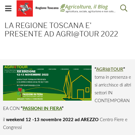
Salta
Salta
Skip to Main Content
Ap
al
al
Visualizza/chiudi
menu
Footer
menu
la
LA REGIONE TOSCANA E
mobile
LA REGIONE TOSCANA E'
ri
PRESENTE AD AGRI@TOUR 2022
“
AGRI@TOUR
”
torna in presenza e
si arricchisce di altri
settori IN
CONTEMPORAN
EA CON
“
PASSIONI IN FIERA
”
il
weekend 12 -13 novembre 2022 ad AREZZO
Centro Fiere e
Congressi