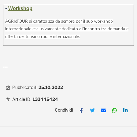
•
Workshop
AGRIeTOUR si caratterizza da sempre per il suo workshop
internazionale esclusivamente dedicato all’incontro tra domanda e
offerta del turismo rurale internazionale.
---
Pubblicato il:
25.10.2022
Article ID:
132445424
F
T
E
W
L
a
w
m
h
i
c
i
a
a
n
e
t
i
t
k
b
t
l
s
e
o
e
A
d