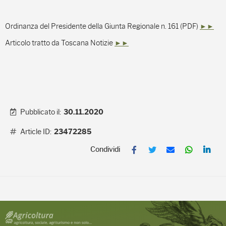
Ordinanza del Presidente della Giunta Regionale n. 161 (PDF)
►►
Articolo tratto da Toscana Notizie
►►
Pubblicato il:
30.11.2020
Article ID:
23472285
F
T
E
W
L
a
w
m
h
i
c
i
a
a
n
e
t
i
t
k
b
t
l
s
e
o
e
A
d
o
r
p
I
k
p
n