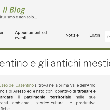
er
Appuntamenti ed
Notizie
Login
eventi
 e gli antichi mestieri -
tino e gli antichi mesti
seo del Casentino
si trova nella prima Valle dell’Arno
incia di Arezzo ed è nato con l’obiettivo di
tutelare e
uardare il patrimonio territoriale
nelle sue
enti ambientali, storico-culturali e produttive
fiche.