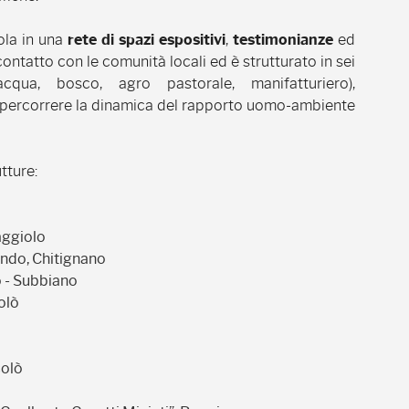
cola in una
rete di spazi espositivi
,
testimonianze
ed
 contatto con le comunità locali ed è strutturato in sei
 acqua, bosco, agro pastorale, manifatturiero),
ripercorrere la dinamica del rapporto uomo-ambiente
tture:
aggiolo
ndo, Chitignano
 - Subbiano
olò
colò