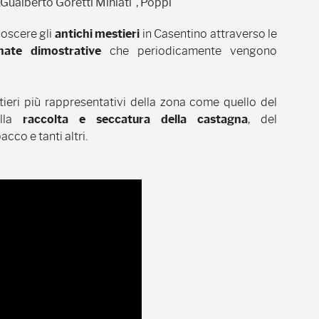
Gualberto Goretti Miniati”, Poppi
oscere gli
antichi mestieri
in Casentino attraverso le
nate dimostrative
che periodicamente vengono
tieri più rappresentativi della zona come quello del
ella
raccolta e seccatura della castagna
, del
cco e tanti altri.