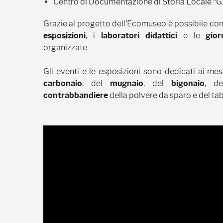
Centro di Documentazione di Storia Locale “G.
Grazie al progetto dell’Ecomuseo è possibile con
esposizioni
, i
laboratori didattici
e le
gior
organizzate.
Gli eventi e le esposizioni sono dedicati ai mes
carbonaio
, del
mugnaio
, del
bigonaio
, d
contrabbandiere
della polvere da sparo e del taba