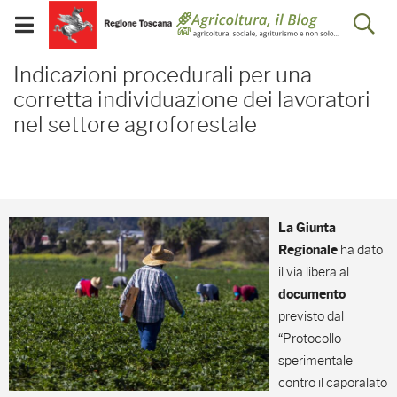
Salta
Salta
Skip to Main Content
Ap
al
al
Visualizza/chiudi
menu
Footer
menu
la
Indicazioni procedurali p
mobile
Indicazioni procedurali per una
ri
corretta individuazione dei lavoratori
nel settore agroforestale
La Giunta
ha dato
Regionale
il via libera al
documento
previsto dal
“Protocollo
sperimentale
contro il caporalato