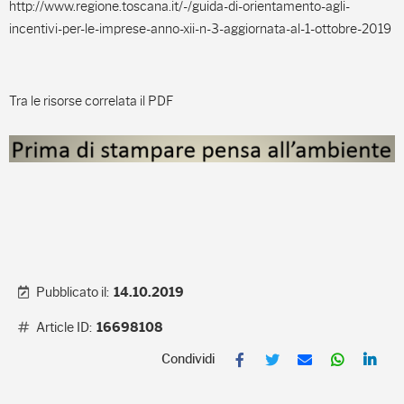
http://www.regione.toscana.it/-/guida-di-orientamento-agli-
incentivi-per-le-imprese-anno-xii-n-3-aggiornata-al-1-ottobre-2019
Tra le risorse correlata il PDF
Pubblicato il:
14.10.2019
Article ID:
16698108
F
T
E
W
L
a
w
m
h
i
c
i
a
a
n
e
t
i
t
k