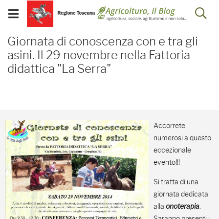
Salta
Salta
Skip to Main Content
Ap
al
al
Visualizza/chiudi
menu
Footer
menu
la
Giornata di conoscenza co
mobile
Giornata di conoscenza con e tra gli
ri
asini. Il 29 novembre nella Fattoria
didattica "La Serra"
Accorrete
numerosi a questo
eccezionale
evento!!!
Si tratta di una
giornata dedicata
alla
onoterapia
.
Saranno presenti i