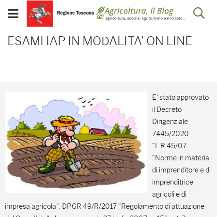
Salta
Salta
Skip to Main Content
Ap
al
al
Visualizza/chiudi
menu
Footer
menu
la
ESAMI IAP IN MODALITA'
mobile
ESAMI IAP IN MODALITA' ON LINE
ri
E' stato approvato
il Decreto
Dirigenziale
7445/2020
"L.R.45/07
"Norme in materia
di imprenditore e di
imprenditrice
agricoli e di
impresa agricola". DPGR 49/R/2017 "Regolamento di attuazione