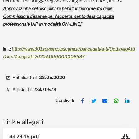
del Capo II della legge regionale 27 luglio 2007, n.45", art. 3 -
Approvazione del disciplinare per il funzionamento delle
Commissioni d'esame per l'accertamento della capacità
professionale IAP in modalità ON-LINE
."
link:
http://www301.regione.toscana.it/bancadati/atti/DettaglioAtti
D.xml?codprat=2020AD00000008537
Pubblicato il:
28.05.2020
Article ID:
23470573
F
T
E
W
L
a
w
m
h
i
c
i
a
a
n
e
t
i
t
k
b
t
l
s
e
Link e allegati
o
e
A
d
o
r
p
I
k
p
n
dd 7445.pdf