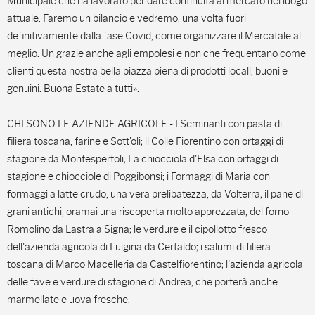
Municipale che ha lavorato per dare continuità al mercato nel luogo
attuale. Faremo un bilancio e vedremo, una volta fuori
definitivamente dalla fase Covid, come organizzare il Mercatale al
meglio. Un grazie anche agli empolesi e non che frequentano come
clienti questa nostra bella piazza piena di prodotti locali, buoni e
genuini. Buona Estate a tutti».
CHI SONO LE AZIENDE AGRICOLE - I Seminanti con pasta di
filiera toscana, farine e Sott'oli; il Colle Fiorentino con ortaggi di
stagione da Montespertoli; La chiocciola d'Elsa con ortaggi di
stagione e chiocciole di Poggibonsi; i Formaggi di Maria con
formaggi a latte crudo, una vera prelibatezza, da Volterra; il pane di
grani antichi, oramai una riscoperta molto apprezzata, del forno
Romolino da Lastra a Signa; le verdure e il cipollotto fresco
dell'azienda agricola di Luigina da Certaldo; i salumi di filiera
toscana di Marco Macelleria da Castelfiorentino; l'azienda agricola
delle fave e verdure di stagione di Andrea, che porterà anche
marmellate e uova fresche.