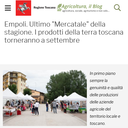
Salta
Salta
Skip to Main Content
Ap
al
al
Visualizza/chiudi
menu
Footer
menu
la
Empoli. Ultimo "Mercatal
mobile
Empoli. Ultimo "Mercatale" della
ri
stagione. I prodotti della terra toscana
torneranno a settembre
In primo piano
sempre la
genuinità e qualità
delle produzioni
delle aziende
agricole del
territorio locale e
toscano.