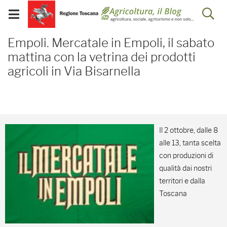
Salta
Salta
Skip to Main Content
Ap
al
al
Visualizza/chiudi
menu
Footer
menu
la
Empoli. Mercatale in Empo
mobile
Empoli. Mercatale in Empoli, il sabato
ri
mattina con la vetrina dei prodotti
agricoli in Via Bisarnella
Il 2 ottobre, dalle 8
alle 13, tanta scelta
con produzioni di
qualità dai nostri
territori e dalla
Toscana