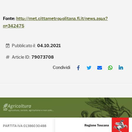
Fonte:
http://met.cittametropolitana.fi.it/news.aspx?
n=342475
Pubblicato il:
04.10.2021
Article ID:
79073708
F
T
E
W
L
a
w
m
h
i
c
i
a
a
n
e
t
i
t
k
b
t
l
s
e
o
e
A
d
o
r
p
I
k
p
n
PARTITA IVA 01386030488