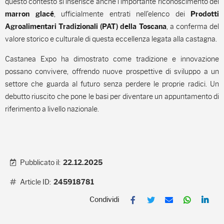
questo contesto si inserisce anche l’importante riconoscimento dei
, ufficialmente entrati nell’elenco dei
marron glacé
Prodotti
, a conferma del
Agroalimentari Tradizionali (PAT) della Toscana
valore storico e culturale di questa eccellenza legata alla castagna.
Castanea Expo ha dimostrato come tradizione e innovazione
possano convivere, offrendo nuove prospettive di sviluppo a un
settore che guarda al futuro senza perdere le proprie radici. Un
debutto riuscito che pone le basi per diventare un appuntamento di
riferimento a livello nazionale.
Pubblicato il:
22.12.2025
Article ID:
245918781
F
T
E
W
L
a
w
m
h
i
c
i
a
a
n
e
t
i
t
k