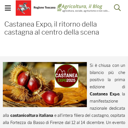
Salta
Salta
Skip to Main Content
Ap
al
al
Visualizza/chiudi
menu
Footer
menu
la
Castanea Expo, il ritorno
mobile
Castanea Expo, il ritorno della
ri
castagna al centro della scena
Si è chiusa con un
bilancio più che
positivo la prima
edizione di
, la
Castanea Expo
manifestazione
nazionale dedicata
alla
e all’intera filiera del castagno, ospitata
castanicoltura italiana
alla Fortezza da Basso di Firenze dal 12 al 14 dicembre. Un evento