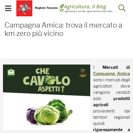
Salta
Salta
Skip to Main Content
Ap
al
al
Visualizza/chiudi
menu
Footer
menu
la
Campagna Amica: trova il
mobile
Campagna Amica: trova il mercato a
ri
km zero più vicino
I
Mercati di
Campagna Amica
sono i mercati degli
agricoltori dove
vengono venduti
solo
prodotti
agricoli
provenienti dai
territori regionali
quindi
rigorosamente a