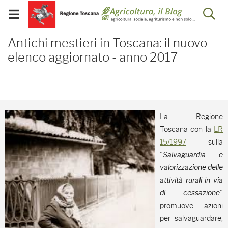
Salta
Salta
Skip to Main Content
Ap
al
al
Visualizza/chiudi
menu
Footer
menu
la
Antichi mestieri in Tosc
mobile
Antichi mestieri in Toscana: il nuovo
ri
elenco aggiornato - anno 2017
La Regione
Toscana con la
LR
15/1997
sulla
"Salvaguardia e
valorizzazione delle
attività rurali in via
di cessazione"
promuove azioni
per salvaguardare,