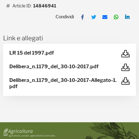
Article ID:
14846941
F
T
E
W
L
a
w
m
h
i
c
i
a
a
n
e
t
i
t
k
b
t
l
s
e
Link e allegati
o
e
A
d
o
r
p
I
k
p
n
LR 15 del 1997.pdf
Delibera_n.1179_del_30-10-2017.pdf
Delibera_n.1179_del_30-10-2017-Allegato-1.
pdf