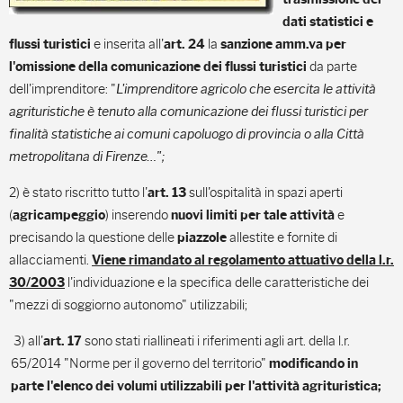
dati statistici e
e inserita all'
la
flussi turistici
art. 24
sanzione amm.va per
da parte
l'omissione della comunicazione dei flussi turistici
dell'imprenditore: "
L'imprenditore agricolo che esercita le attività
agrituristiche è tenuto alla comunicazione dei flussi turistici per
finalità statistiche ai comuni capoluogo di provincia o alla Città
metropolitana di Firenze…";
2) è stato riscritto tutto l'
sull'ospitalità in spazi aperti
art.
13
(
) inserendo
e
agricampeggio
nuovi limiti
per tale attività
precisando la questione delle
allestite e fornite di
piazzole
allacciamenti.
Viene rimandato al regolamento attuativo della l.r.
l'individuazione e la specifica delle caratteristiche dei
30/2003
"mezzi di soggiorno autonomo" utilizzabili;
3) all'
sono stati riallineati i riferimenti agli art. della l.r.
art. 17
65/2014 "Norme per il governo del territorio"
modificando in
parte l'elenco dei volumi utilizzabili per
l'attività agrituristica;