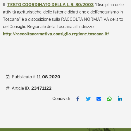
IL
"Disciplina delle
TESTO COORDINATO DELLA L.R. 30/2003
attività agrituristiche, delle fattorie didattiche e dell'enoturismo in
Toscana" è a disposizione sulla RACCOLTA NORMATIVA del sito
del Consiglio Regionale della Toscana all'indirizzo
http://raccoltanormativa.consiglio.regione.toscana.it/
Pubblicato il:
11.08.2020
Article ID:
23471122
F
T
E
W
L
a
w
m
h
i
c
i
a
a
n
e
t
i
t
k
b
t
l
s
e
o
e
A
d
o
r
p
I
k
p
n