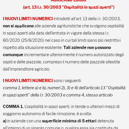
AGRICAMPEGGIO
(art. 13 l.r. 30/2003 "Ospitalità in spazi aperti")
introdotti all'art. 13 della l.r. 30/2003,
I NUOVI LIMITI NUMERICI
alle aziende agrituristiche che svolgono ospitalità
non si applicano
in spazi aperti alla data dell'entrata in vigore della stessa l.r.
80/2020 (25/8/2020) nel caso in cui tali limiti siano più restrittivi
rispetto alla situazione esistente.
Tali aziende non possono
incrementare ulteriormente il numero autorizzato degli
comunque
ospiti e delle piazzole, compreso il numero delle piazzole allestite
dall'imprenditore agricolo.
sono i seguenti
I NUOVI LIMITI NUMERICI
comma 1, lettere a) e b), numeri 2), 3)
e 4) dell'articolo 13 "Ospitalità
in spazi aperti" della l.r. 30/2003 e comma 4, stesso articolo
L'ospitalità in spazi aperti, in tende o ulteriori mezzi di
COMMA 1.
soggiorno autonomo di facile rimozione, è svolta:
in aziende con una
detenuta
a)
superficie minima di 5 ettari
all'interno di un singolo comune o, qualora essa sia costituita da