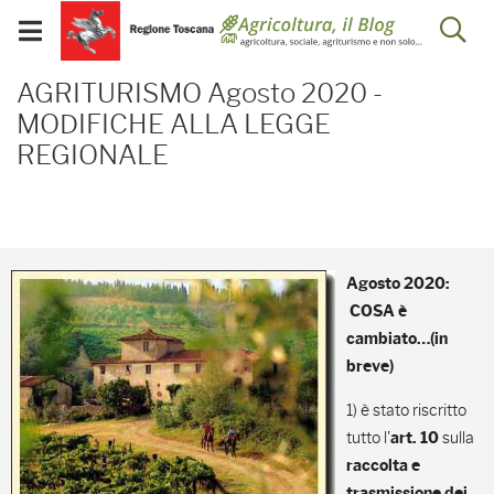
Salta
Salta
Skip to Main Content
Ap
al
al
Visualizza/chiudi
menu
Footer
menu
la
AGRITURISMO Agosto 2
mobile
AGRITURISMO Agosto 2020 -
ri
MODIFICHE ALLA LEGGE
REGIONALE
Agosto 2020:
C
OSA è
cambiato…(in
breve)
1) è stato riscritto
tutto l'
sulla
art. 10
raccolta e
trasmissione dei