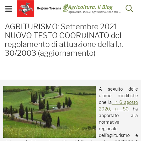
Salta
Salta
Skip to Main Content
Ap
al
al
Visualizza/chiudi
menu
Footer
menu
la
AGRITURISMO: Settembre
mobile
AGRITURISMO: Settembre 2021
ri
NUOVO TESTO COORDINATO del
regolamento di attuazione della l.r.
30/2003 (aggiornamento)
A seguito delle
ultime modifiche
che la
l.r. 6 agosto
2020, n. 80
ha
apportato alla
normativa
regionale
dell’agriturismo, è