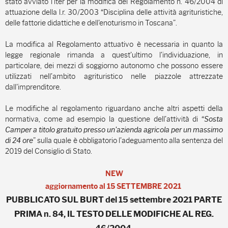
stato avviato l’iter per la modifica del Regolamento n. 46/2004 di
attuazione della l.r. 30/2003 “Disciplina delle attività agrituristiche,
delle fattorie didattiche e dell'enoturismo in Toscana”.
La modifica al Regolamento attuativo è necessaria in quanto la
legge regionale rimanda a quest’ultimo l’individuazione, in
particolare, dei mezzi di soggiorno autonomo che possono essere
utilizzati nell’ambito agrituristico nelle piazzole attrezzate
dall'imprenditore.
Le modifiche al regolamento riguardano anche altri aspetti della
normativa, come ad esempio la questione dell’attività di “
Sosta
Camper a titolo gratuito presso un'azienda agricola per un massimo
di 24 ore
” sulla quale è obbligatorio l’adeguamento alla sentenza del
2019 del Consiglio di Stato.
NEW
aggiornamento al 15 SETTEMBRE 2021
PUBBLICATO SUL BURT del 15 settembre 2021 PARTE
PRIMA n. 84, IL TESTO DELLE MODIFICHE AL REG.