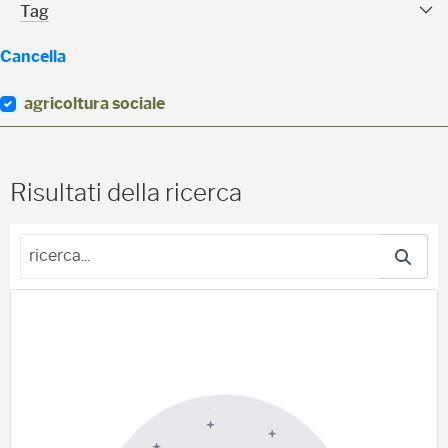
Tag Facet
Tag
Cancella
agricoltura sociale
(
0
)
Risultati della ricerca