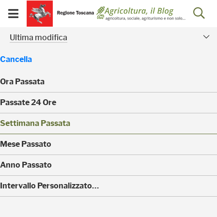
Salta
Salta
Skip to Main Content
Ap
al
al
Visualizza/chiudi
menu
Footer
menu
la
Risultati della ricerca - 
Facet modificati
mobile
Ultima modifica
ri
Cancella
Ora Passata
(
Passate 24 Ore
0
)
(
Settimana Passata
0
)
(
Mese Passato
0
)
(
Anno Passato
0
)
(
Intervallo Personalizzato…
4
)