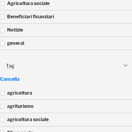
Agricoltura sociale
(
Beneficiari finanziari
1
)
(
Notizie
1
)
(
general
1
)
(
1
Tag Facet
Tag
)
Cancella
agricoltura
(
agriturismo
4
4
(
agricoltura sociale
)
4
3
(