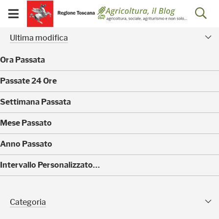
Salta
Salta
Skip to Main Content
Ap
al
al
Visualizza/chiudi
menu
Footer
menu
la
Risultati della ricerca - 
Facet modificati
mobile
Ultima modifica
ri
Ora Passata
(
Passate 24 Ore
0
)
(
Settimana Passata
0
)
(
Mese Passato
0
)
(
Anno Passato
0
)
(
Intervallo Personalizzato…
0
)
Categoria Sfaccettature
Categoria