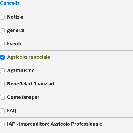
Cancella
Notizie
(
general
5
2
(
Eventi
3
3
)
3
(
Agricoltura sociale
5
1
)
7
(
Agriturismo
1
1
)
7
(
Beneficiari finanziari
0
8
)
8
(
Come fare per
)
4
2
(
FAQ
)
3
6
(
IAP - Imprenditore Agricolo Professionale
)
3