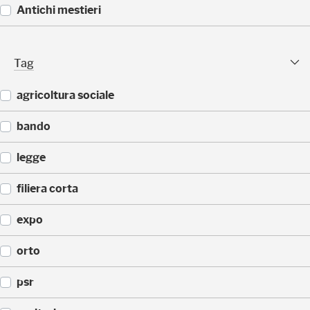
5
(
Antichi mestieri
)
3
2
(
)
2
Tag Facet
Tag
5
)
agricoltura sociale
(
bando
2
0
(
legge
)
9
)
(
filiera corta
9
)
(
expo
6
)
(
orto
5
)
(
psr
5
)