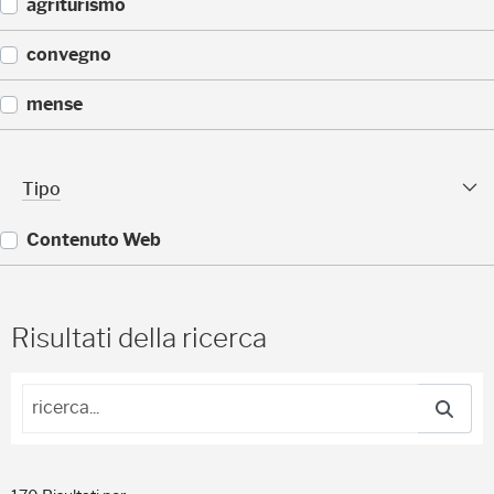
(
agriturismo
5
)
(
convegno
4
)
(
mense
4
)
(
4
Tipo sfaccettature
Tipo
)
Contenuto Web
(
1
7
Risultati della ricerca
0
)