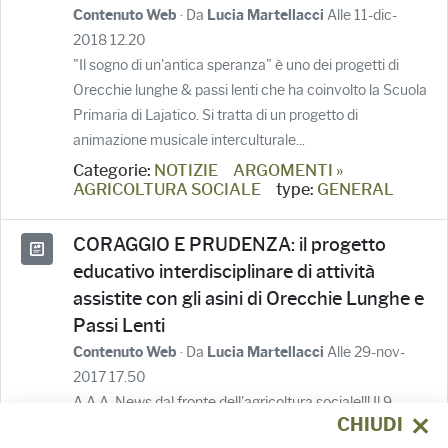
· Da
Alle 11-dic-
Contenuto Web
Lucia Martellacci
2018 12.20
"Il sogno di un'antica speranza" è uno dei progetti di
Orecchie lunghe & passi lenti che ha coinvolto la Scuola
Primaria di Lajatico. Si tratta di un progetto di
animazione musicale interculturale...
Categorie:
NOTIZIE
ARGOMENTI »
AGRICOLTURA SOCIALE
type:
GENERAL
CORAGGIO E PRUDENZA: il progetto
educativo interdisciplinare di attività
assistite con gli asini di Orecchie Lunghe e
Passi Lenti
· Da
Alle 29-nov-
Contenuto Web
Lucia Martellacci
2017 17.50
A.A.A. News dal fronte dell'agricoltura sociale!!! Il 9
CHIUDI
novembre scorso si è concluso il progetto "CORAGGIO