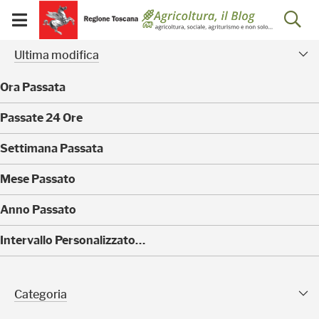
Salta
Salta
Skip to Main Content
Ap
al
al
Visualizza/chiudi
menu
Footer
menu
la
Risultati della ricerca - 
Facet modificati
mobile
Ultima modifica
ri
Ora Passata
(
Passate 24 Ore
0
)
(
Settimana Passata
0
)
(
Mese Passato
0
)
(
Anno Passato
0
)
(
Intervallo Personalizzato…
4
)
Categoria Sfaccettature
Categoria